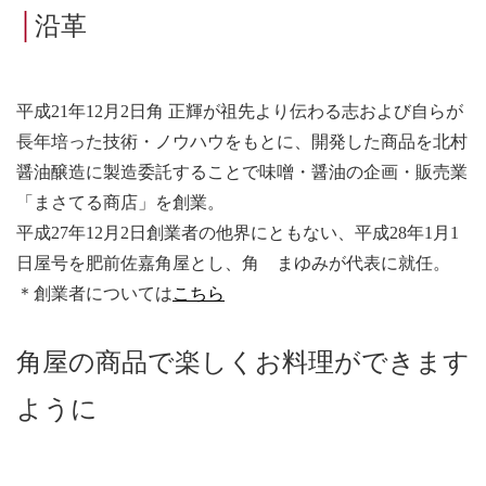
│
沿革
平成
21
年
12
月
2
日角 正輝が祖先より伝わる志および自らが
長年培った技術・ノウハウをもとに、開発した商品を北村
醤油醸造に製造委託することで味噌・醤油の企画・販売業
「まさてる商店」を創業。
平成
27
年
12
月
2
日創業者の他界にともない、平成
28
年
1
月
1
日屋号を肥前佐嘉角屋とし、角 まゆみが代表に就任。
＊創業者については
こちら
角屋の商品で楽しくお料理ができます
ように