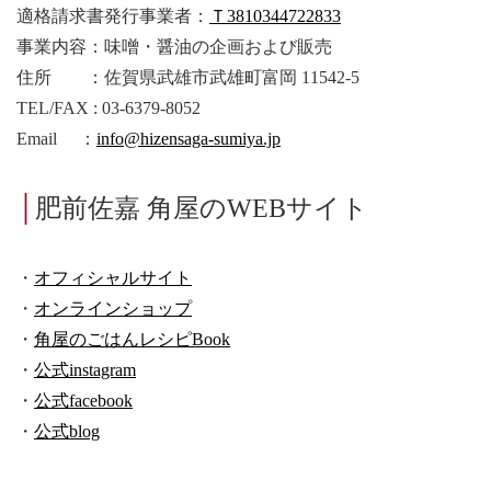
適格請求書発行事業者
：
Ｔ3810344722833
事業内容：味噌・醤油の企画および販売
住所 ：佐賀県武雄市武雄町富岡
11542-5
TEL/FAX : 03-6379-8052
Email
：
info@hizensaga-sumiya.jp
│
肥前佐嘉 角屋のWEBサイト
・
オフィシャルサイト
・
オンラインショップ
・
角屋のごはんレシピ
Book
・
公式
instagram
・
公式
facebook
・
公式
blog