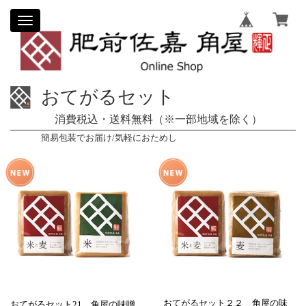
Toggle
navigation
おてがるセット
消費税込・送料無料（※一部地域を除く）
簡易包装でお届け/気軽におためし
おてがるセット２２ 角屋の味
おてがるセット21 角屋の味噌