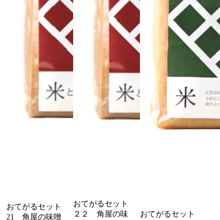
2020/12/02
野菜だれが好きでいつも重宝してます。今回お世話になった方
に送ってもらいましたが、先方からも喜んでもらいました。あ
りがとうございました。
おてがるセット４（送料無料）【品番：TG-4】角屋の調味料（丸大豆醤油300ml×2本）
2020/09/17
いつも丁寧に発送してくださいます。 お豆腐やお餅は、このお
醤油で食べるのが一番おいしいです。
角屋の商品をご利用いただき誠にありがとうござい
ます。 丸大豆醤油を気に入っていただき嬉しいで
す。御礼申し上げます。
おてがるセット
おてがるセット
２２ 角屋の味
おてがるセット
21 角屋の味噌