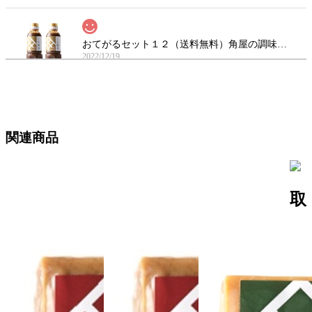
おてがるセット１２（送料無料）角屋の調味料（ごま醤油360g ×2本)
2022/12/19
最初はお土産で頂きましたが、味が忘れられずにこちらから注
文しました。本当に美味しい万能な商品です。絶対におすすめ
です。他の商品も是非試してみたいです。
関連商品
おてがるセット６（送料無料）角屋の調味料（野菜だれ300ml×2本）
2021/06/03
取
カリカリ梅を作りたくて購入しました。出来上がりが楽しみで
す。
おてがるセット３（送料無料）角屋の調味料（丸大豆醤油300ml＋野菜だれ300ml）