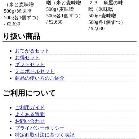
噌（米と麦味噌
２３ 角屋の味
（米と麦味噌
おてがるセット１（送料無料）角屋の調味料（丸大豆醤油300ml＋だし醤油300ml）
500g+麦味噌
噌（米味噌
2020/09/04
500g+米味噌
500g各1個ずつ）
500g+麦味噌
500g各1個ずつ）
/ ¥2,630
500g各1個ずつ）
/ ¥2,630
/ ¥2,630
り扱い商品
おてがるセット５（送料無料）【品番：TG-5】角屋の調味料（だし醤油300ml×2本）
2019/10/20
おてがるセット
お得セット
ギフトセット
ミニボトルセット
ギフトセット【品番：P2-M1】（送料無料）特撰醤油と特撰味噌の３点セット（だし醤油300ml＋ごま醤油360g＋米味噌500g）
商品の使い方のご紹介
2019/05/17
ご利用について
とても早い対応で助かりました。 先方にもとても喜んでいただ
けました！
ご利用ガイド
よくある質問
お問い合わせ
お得セットD（送料無料）【品番：TK-D】角屋の調味料（だし醤油300ml×4本,野菜だれ300ml×4本,丸大豆醤油300ml×4本,「米と麦」合わせ味噌500g×2個)
プライバシーポリシー
2019/04/12
特定商取引法に基づく表記