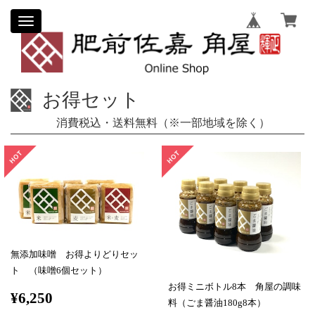
Toggle
navigation
お得セット
消費税込・送料無料（※一部地域を除く）
無添加味噌 お得よりどりセッ
ト （味噌6個セット）
お得ミニボトル8本 角屋の調味
¥6,250
料（ごま醤油180g8本）