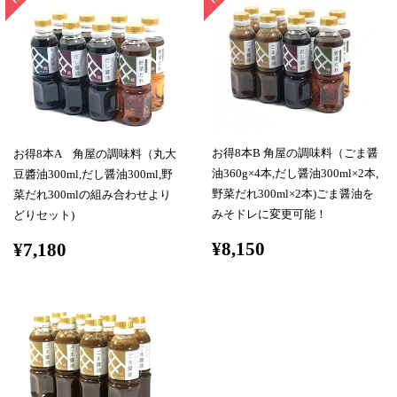
お得8本B 角屋の調味料（ごま醤
お得8本A 角屋の調味料（丸大
油360g×4本,だし醤油300ml×2本,
豆醬油300ml,だし醤油300ml,野
野菜だれ300ml×2本)ごま醤油を
菜だれ300mlの組み合わせより
みそドレに変更可能！
どりセット)
¥8,150
¥7,180