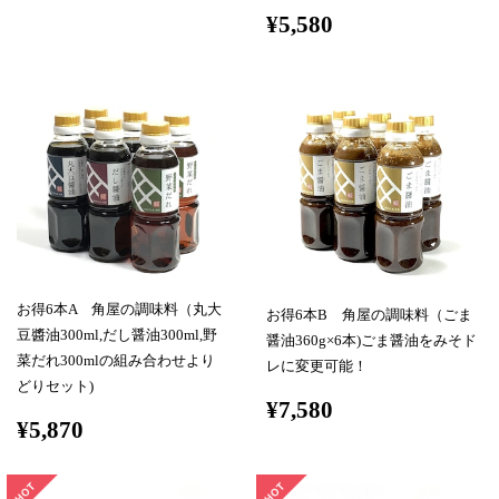
¥5,580
お得6本A 角屋の調味料（丸大
お得6本B 角屋の調味料（ごま
豆醬油300ml,だし醤油300ml,野
醤油360g×6本)ごま醤油をみそド
菜だれ300mlの組み合わせより
レに変更可能！
どりセット)
¥7,580
¥5,870