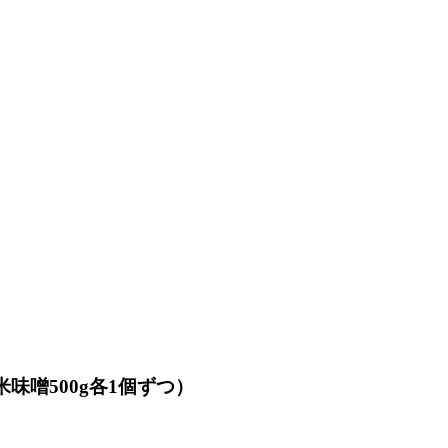
味噌500g各1個ずつ）