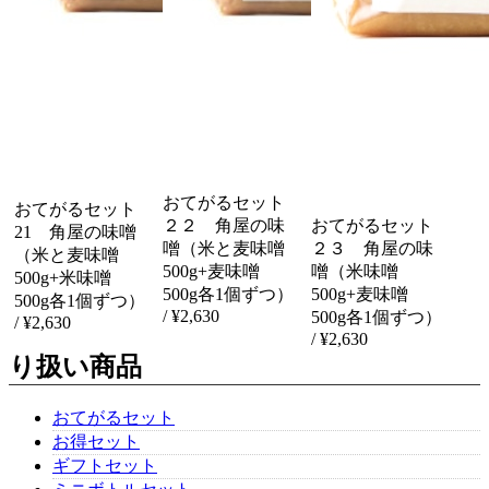
いつも丁寧に発送してくださいます。 お豆腐やお餅は、このお
醤油で食べるのが一番おいしいです。
角屋の商品をご利用いただき誠にありがとうござい
ます。 丸大豆醤油を気に入っていただき嬉しいで
す。御礼申し上げます。
おてがるセット
おてがるセット
２２ 角屋の味
おてがるセット
21 角屋の味噌
噌（米と麦味噌
２３ 角屋の味
（米と麦味噌
おてがるセット１（送料無料）角屋の調味料（丸大豆醤油300ml＋だし醤油300ml）
500g+麦味噌
噌（米味噌
2020/09/04
500g+米味噌
500g各1個ずつ）
500g+麦味噌
500g各1個ずつ）
/ ¥2,630
500g各1個ずつ）
/ ¥2,630
/ ¥2,630
り扱い商品
おてがるセット５（送料無料）【品番：TG-5】角屋の調味料（だし醤油300ml×2本）
2019/10/20
おてがるセット
お得セット
ギフトセット