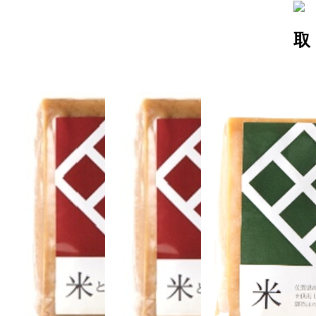
おてがるセット６（送料無料）角屋の調味料（野菜だれ300ml×2本）
2021/06/03
取
カリカリ梅を作りたくて購入しました。出来上がりが楽しみで
す。
おてがるセット３（送料無料）角屋の調味料（丸大豆醤油300ml＋野菜だれ300ml）
2020/12/02
野菜だれが好きでいつも重宝してます。今回お世話になった方
に送ってもらいましたが、先方からも喜んでもらいました。あ
りがとうございました。
おてがるセット４（送料無料）【品番：TG-4】角屋の調味料（丸大豆醤油300ml×2本）
2020/09/17