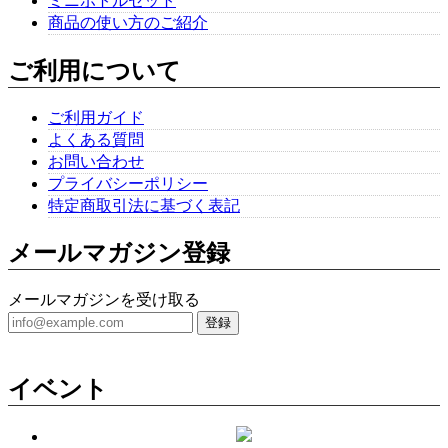
ミニボトルセット
ギフトセット【品番：P2-M1】（送料無料）特撰醤油と特撰味噌の３点セット（だし醤油300ml＋ごま醤油360g＋米味噌500g）
商品の使い方のご紹介
2019/05/17
ご利用について
とても早い対応で助かりました。 先方にもとても喜んでいただ
けました！
ご利用ガイド
よくある質問
お問い合わせ
お得セットD（送料無料）【品番：TK-D】角屋の調味料（だし醤油300ml×4本,野菜だれ300ml×4本,丸大豆醤油300ml×4本,「米と麦」合わせ味噌500g×2個)
プライバシーポリシー
2019/04/12
特定商取引法に基づく表記
メールマガジン登録
メールマガジンを受け取る
登録
イベント