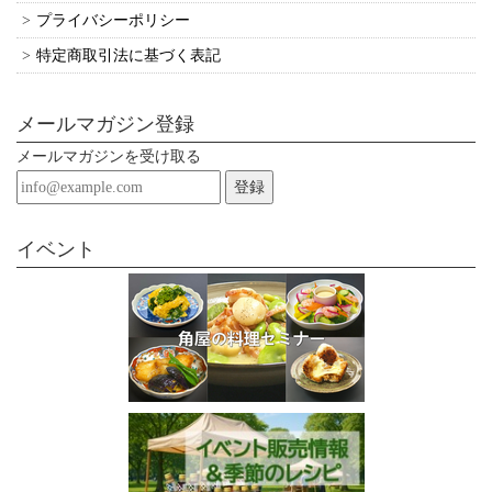
プライバシーポリシー
特定商取引法に基づく表記
おてがるセット５（送料無料）【品番：TG-5】角屋の調味料（だし醤油300ml×2本）
2019/10/20
メールマガジン登録
メールマガジンを受け取る
ギフトセット【品番：P2-M1】（送料無料）特撰醤油と特撰味噌の３点セット（だし醤油300ml＋ごま醤油360g＋米味噌500g）
登録
2019/05/17
とても早い対応で助かりました。 先方にもとても喜んでいただけ
イベント
ました！
お得セットD（送料無料）【品番：TK-D】角屋の調味料（だし醤油300ml×4本,野菜だれ300ml×4本,丸大豆醤油300ml×4本,「米と麦」合わせ味噌500g×2個)
2019/04/12