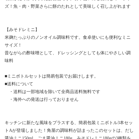
ズ！魚・肉・野菜さらに餅のたれとして美味しく召し上がれます
【みそドレミニ】
米麹たっぷりのノンオイル調味料です。食卓使いにも便利なミニ
サイズ！
昔ながらの酢味噌として、ドレッシングとしても体にやさしい調
味料
■ミニボトルセットは簡易包装でお届けします。
■送料について
・送料は一部地域を除いて全商品送料無料です
・海外への発送は行っておりません
キッチンに新たな風味をプラスする、簡易包装ミニボトル3本セッ
トAが登場しました！角屋の調味料が詰まったこのセットは、だし
醤油ミニ150ml、ごま醤油ミニ180g、みそドレミニ180gの3種類を