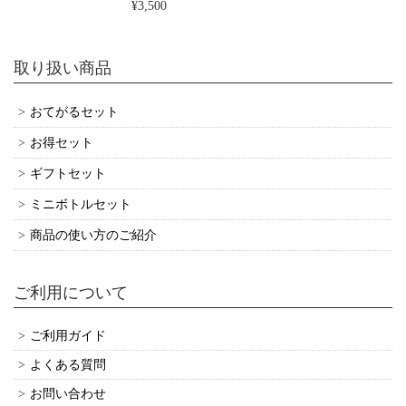
送ってもらいましたが、先方からも喜んでもらいました。ありが
¥3,500
とうございました。
取り扱い商品
おてがるセット４（送料無料）【品番：TG-4】角屋の調味料（丸大豆醤油300ml×2本）
2020/09/17
おてがるセット
お得セット
いつも丁寧に発送してくださいます。 お豆腐やお餅は、このお醤
ギフトセット
油で食べるのが一番おいしいです。
ミニボトルセット
角屋の商品をご利用いただき誠にありがとうございま
商品の使い方のご紹介
す。 丸大豆醤油を気に入っていただき嬉しいです。
御礼申し上げます。
ご利用について
ご利用ガイド
おてがるセット１（送料無料）角屋の調味料（丸大豆醤油300ml＋だし醤油300ml）
よくある質問
2020/09/04
お問い合わせ