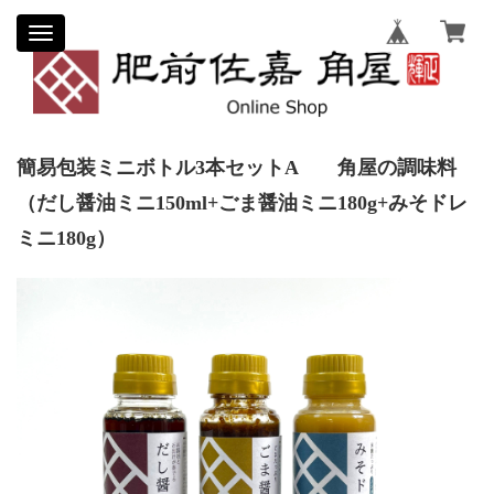
Toggle
navigation
簡易包装ミニボトル3本セットA 角屋の調味料
（だし醤油ミニ150ml+ごま醤油ミニ180g+みそドレ
ミニ180g）