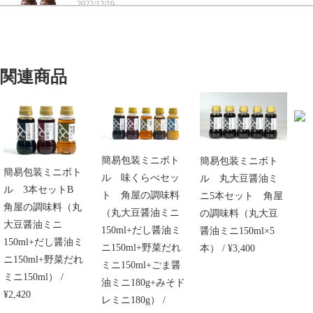
2022/12/19
最初はお土産で頂きましたが、味が忘れられずにこちらから注文
しました。本当に美味しい万能な商品です。絶対におすすめで
関連商品
す。他の商品も是非試してみたいです。
おてがるセット６（送料無料）角屋の調味料（野菜だれ300ml×2本）
2021/06/03
簡易包装ミニボト
簡易包装ミニボト
簡易包装ミニボト
ル 味くらべセッ
ル 丸大豆醤油ミ
カリカリ梅を作りたくて購入しました。出来上がりが楽しみで
ル 3本セットB
す。
ト 角屋の調味料
ニ5本セット 角屋
角屋の調味料（丸
（丸大豆醤油ミニ
の調味料（丸大豆
大豆醤油ミニ
150ml+だし醤油ミ
醤油ミニ150ml×5
150ml+だし醤油ミ
ニ150ml+野菜だれ
本） / ¥3,400
おてがるセット３（送料無料）角屋の調味料（丸大豆醤油300ml＋野菜だれ300ml）
ニ150ml+野菜だれ
2020/12/02
ミニ150ml+ごま醤
ミニ150ml） /
油ミニ180g+みそド
¥2,420
レミニ180g） /
野菜だれが好きでいつも重宝してます。今回お世話になった方に