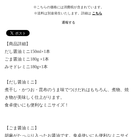
※こちらの価格には消費税が含まれています。
※送料は別途発生いたします。詳細は
こちら
通報する
【商品詳細】
だし醤油ミニ150ml×1本
ごま醤油ミニ180g ×1本
みそドレミニ180g×1本
【だし醤油ミニ】
煮干し・かつお・昆布のうま味でつけだれはもちろん、煮物、焼
き物が美味しく仕上がります。
食卓使いにも便利なミニサイズ！
【ごま醤油ミニ】
胡麻がたっぷり入ったお醤油です。食卓使いにも便利なミニサイ